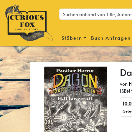
Stöbern
Buch Anfragen
Da
von
H
ISBN
10,
Gebr