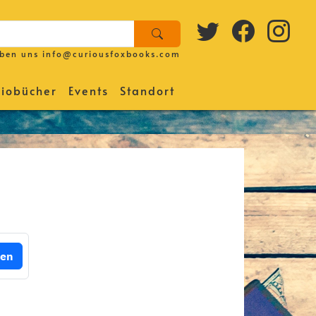
iben uns
info@curiousfoxbooks.com
iobücher
Events
Standort
gen