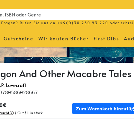
Fragen? Rufen Sie uns an
+49(0)30 250 93 220
oder schre
Gutscheine
Wir kaufen Bücher
First Dibs
Aud
gon And Other Macabre Tales
.P. Lovecraft
9780586028667
00€
Zum Warenkorb hinzufü
aucht
/ Gut / 1 in stock