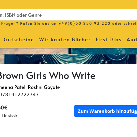
Fragen? Rufen Sie uns an
+49(0)30 250 93 220
oder schre
Gutscheine
Wir kaufen Bücher
First Dibs
Aud
Brown Girls Who Write
heena Patel
,
Roshni Goyate
9781912722747
50€
Zum Warenkorb hinzufü
 1 in stock