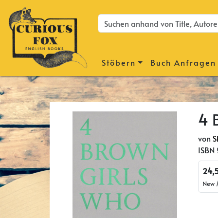
Stöbern
Buch Anfragen
4 
von
S
ISBN
24,
New /