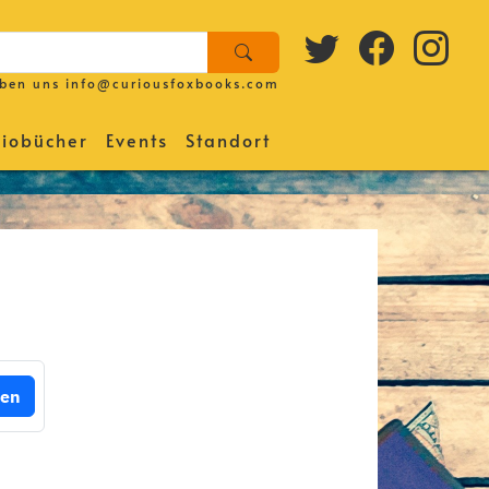
iben uns
info@curiousfoxbooks.com
iobücher
Events
Standort
gen