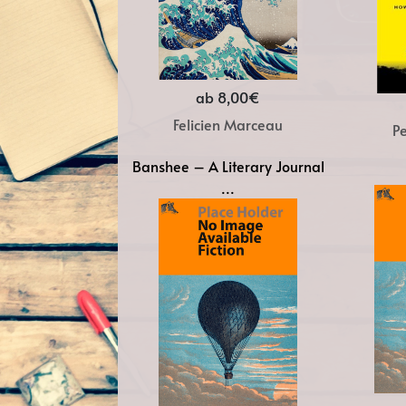
ab 8,00€
Felicien Marceau
P
Banshee – A Literary Journal
...