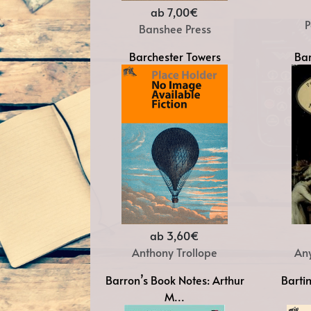
ab 7,00€
P
Banshee Press
Barchester Towers
Bar
ab 3,60€
Anthony Trollope
Any
Barron’s Book Notes: Arthur
Barti
M...