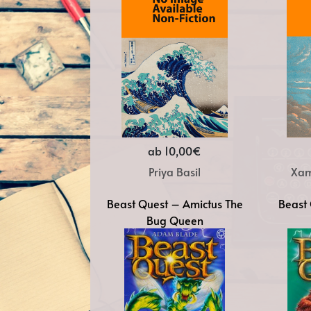
ab 10,00€
Priya Basil
Xam
Beast Quest – Amictus The
Beast 
Bug Queen