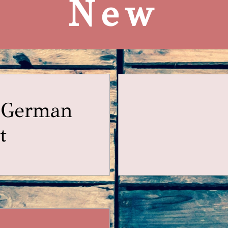
New
& German
t