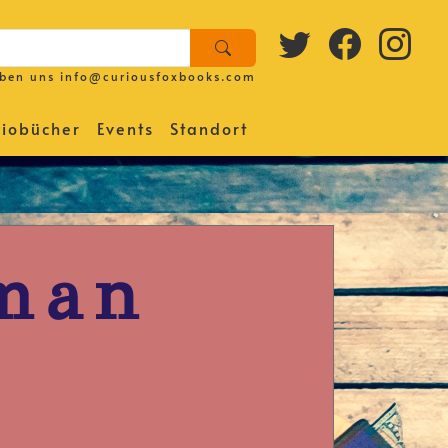
iben uns
info@curiousfoxbooks.com
iobücher
Events
Standort
rman