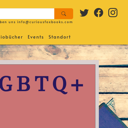
iben uns
info@curiousfoxbooks.com
iobücher
Events
Standort
LGBTQ+