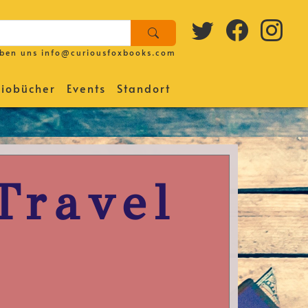
iben uns
info@curiousfoxbooks.com
iobücher
Events
Standort
Travel