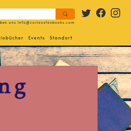
iben uns
info@curiousfoxbooks.com
iobücher
Events
Standort
ing