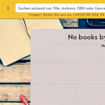
Fragen? Rufen Sie uns an
+49(0)30 250 93
No books b
N